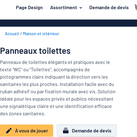
contenu principal
Page Design
Assortiment
Demande de devis
s de jouer
Matière
Plaques en a
Retour
Accueil
Maison et intérieur
Plaques en pl
Secteur
au
menu
Plaques de pl
Maison et intérieur
Panneaux toilettes
Les
Plaques inox
plus
Marquage
Panneaux de toilettes élégants et pratiques avec le
demandés
Plaques PVC
texte “WC” ou “Toilettes”, accompagnés de
Matière
Bureau et lieu de travail
pictogrammes clairs indiquant la direction vers les
Plaques magn
sanitaires les plus proches. Installation facile avec du
Construction et électricité
Secteur
Autocollants
Maison
ruban adhésif ou par fixation murale avec vis. Solution
Industrie et fabrication
et
idéale pour les espaces privés et publics nécessitant
Plaques laito
intérieur
une signalétique claire et une identification efficace
Trafic et véhicules
Bureau
Plaques en bo
Marquage
des zones sanitaires.
et
Autocollants
Lettrages ad
lieu
À vous de jouer
Demande de devis
de
Montrer toutes les catégories