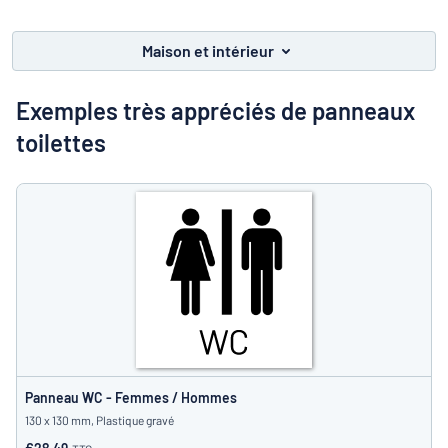
Montrer toutes les catégories
travail
Demande
Maison et intérieur
de
devis
Se
Exemples très appréciés de panneaux
 ne parvenez pas à trouver ce que vous cherchez ?
À vous de j
connecter
toilettes
Service
clients
Particulier
/
Entreprise
Panneau WC - Femmes / Hommes
130 x 130 mm, Plastique gravé