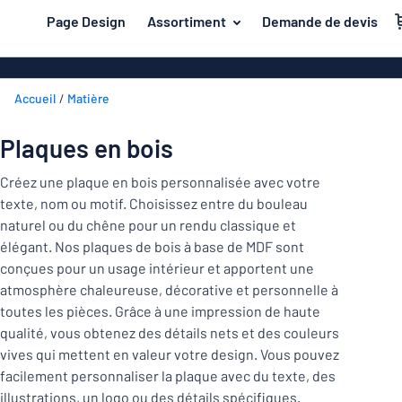
contenu principal
Page Design
Assortiment
Demande de devis
s de jouer
Matière
Plaques en a
Retour
Accueil
Matière
Plaques en pl
Secteur
au
menu
Plaques de pl
Maison et intérieur
Plaques en bois
Les
Plaques inox
plus
Marquage
Créez une plaque en bois personnalisée avec votre
demandés
Plaques PVC
texte, nom ou motif. Choisissez entre du bouleau
Matière
Bureau et lieu de travail
naturel ou du chêne pour un rendu classique et
Plaques magn
élégant. Nos plaques de bois à base de MDF sont
Construction et électricité
Secteur
Autocollants
Maison
conçues pour un usage intérieur et apportent une
Industrie et fabrication
et
atmosphère chaleureuse, décorative et personnelle à
Plaques laito
intérieur
toutes les pièces. Grâce à une impression de haute
Trafic et véhicules
Bureau
Plaques en bo
Marquage
qualité, vous obtenez des détails nets et des couleurs
et
vives qui mettent en valeur votre design. Vous pouvez
Autocollants
Lettrages ad
lieu
facilement personnaliser la plaque avec du texte, des
de
Montrer toutes les catégories
illustrations, un logo ou des détails spécifiques.