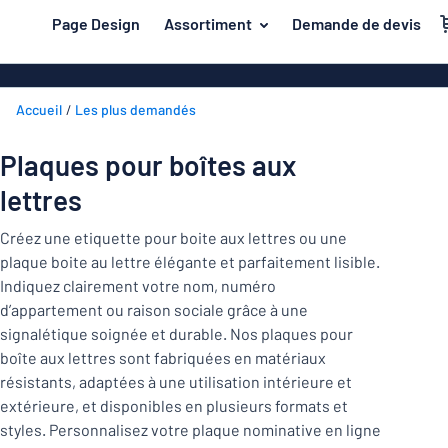
contenu principal
Page Design
Assortiment
Demande de devis
s de jouer
Matière
Plaques en a
Retour
Accueil
Les plus demandés
Plaques en pl
Secteur
au
menu
Plaques de pl
Maison et intérieur
Plaques pour boîtes aux
Les
Plaques inox
plus
lettres
Marquage
demandés
Plaques PVC
Matière
Bureau et lieu de travail
Créez une etiquette pour boite aux lettres ou une
Plaques magn
plaque boite au lettre élégante et parfaitement lisible.
Construction et électricité
Secteur
Indiquez clairement votre nom, numéro
Autocollants
Maison
d’appartement ou raison sociale grâce à une
Industrie et fabrication
et
Plaques laito
signalétique soignée et durable. Nos plaques pour
intérieur
Trafic et véhicules
boîte aux lettres sont fabriquées en matériaux
Bureau
Plaques en bo
Marquage
résistants, adaptées à une utilisation intérieure et
et
Autocollants
Lettrages ad
extérieure, et disponibles en plusieurs formats et
lieu
styles. Personnalisez votre plaque nominative en ligne
de
Montrer toutes les catégories