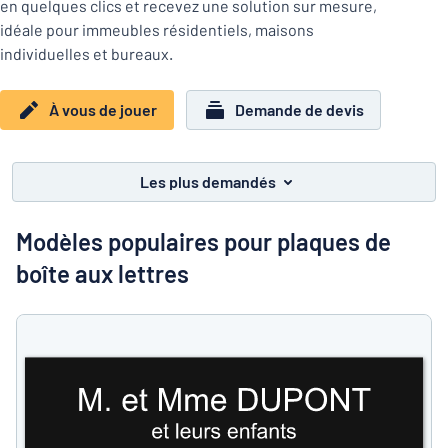
en quelques clics et recevez une solution sur mesure,
Montrer toutes les catégories
travail
idéale pour immeubles résidentiels, maisons
Demande
individuelles et bureaux.
de
devis
Se
À vous de jouer
Demande de devis
 ne parvenez pas à trouver ce que vous cherchez ?
À vous de j
connecter
Service
clients
Les plus demandés
Particulier
/
Entreprise
Modèles populaires pour plaques de
boîte aux lettres