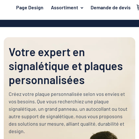
contenu principal
Page Design
Assortiment
Demande de devis
s de jouer
Matière
Plaques en a
Retour
Plaques en pl
Secteur
au
menu
Plaques de pl
Votre expert en
Maison et intérieur
Les
Plaques inox
plus
Marquage
signalétique et plaques
demandés
Plaques PVC
Matière
Bureau et lieu de travail
personnalisées
Plaques magn
Construction et électricité
Secteur
Autocollants
Maison
Créez votre plaque personnalisée selon vos envies et
Industrie et fabrication
et
vos besoins. Que vous recherchiez une plaque
Plaques laito
intérieur
signalétique, un grand panneau, un autocollant ou tout
Trafic et véhicules
Bureau
Plaques en bo
Marquage
autre support de signalétique, nous vous proposons
et
Autocollants
des solutions sur mesure, alliant qualité, durabilité et
Lettrages ad
lieu
design.
de
Montrer toutes les catégories