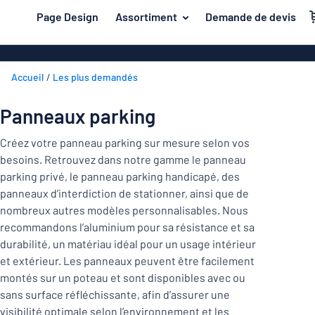
contenu principal
Page Design
Assortiment
Demande de devis
s de jouer
Matière
Plaques en a
Retour
Accueil
Les plus demandés
Plaques en pl
Secteur
au
menu
Plaques de pl
Maison et intérieur
Panneaux parking
Les
Plaques inox
plus
Marquage
Créez votre panneau parking sur mesure selon vos
demandés
Plaques PVC
besoins. Retrouvez dans notre gamme le panneau
Matière
Bureau et lieu de travail
parking privé, le panneau parking handicapé, des
Plaques magn
panneaux d’interdiction de stationner, ainsi que de
Construction et électricité
Secteur
Autocollants
Maison
nombreux autres modèles personnalisables. Nous
Industrie et fabrication
et
recommandons l’aluminium pour sa résistance et sa
Plaques laito
intérieur
durabilité, un matériau idéal pour un usage intérieur
Trafic et véhicules
Bureau
Plaques en bo
Marquage
et extérieur. Les panneaux peuvent être facilement
et
montés sur un poteau et sont disponibles avec ou
Autocollants
Lettrages ad
lieu
sans surface réfléchissante, afin d’assurer une
de
Montrer toutes les catégories
visibilité optimale selon l’environnement et les