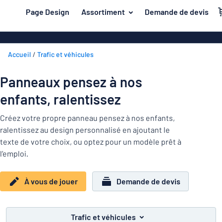
contenu principal
Page Design
Assortiment
Demande de devis
s de jouer
Matière
Plaques en a
Retour
Accueil
Trafic et véhicules
Plaques en pl
Secteur
au
menu
Plaques de pl
Maison et intérieur
Panneaux pensez à nos
Les
Plaques inox
plus
enfants, ralentissez
Marquage
demandés
Plaques PVC
Matière
Bureau et lieu de travail
Créez votre propre panneau pensez à nos enfants,
Plaques magn
ralentissez au design personnalisé en ajoutant le
Construction et électricité
Secteur
texte de votre choix, ou optez pour un modèle prêt à
Autocollants
Maison
l’emploi.
Industrie et fabrication
et
Plaques laito
intérieur
Trafic et véhicules
Bureau
Plaques en bo
Marquage
À vous de jouer
Demande de devis
et
Autocollants
Lettrages ad
lieu
de
Montrer toutes les catégories
Trafic et véhicules