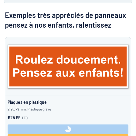
Montrer toutes les catégories
travail
Demande
Exemples très appréciés de panneaux
de
pensez à nos enfants, ralentissez
devis
Se
 ne parvenez pas à trouver ce que vous cherchez ?
À vous de j
connecter
Service
clients
Particulier
/
Entreprise
Plaques en plastique
219 x 79 mm, Plastique gravé
€25.99
TTC