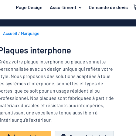
contenu principal
Page Design
Assortiment
Demande de devis
s de jouer
Matière
Plaques en a
Retour
Accueil
Marquage
Plaques en pl
Secteur
au
menu
Plaques de pl
Maison et intérieur
Plaques interphone
Les
Plaques inox
plus
Marquage
Créez votre plaque interphone ou plaque sonnette
demandés
Plaques PVC
personnalisée avec un design unique qui reflète votre
Matière
Bureau et lieu de travail
style. Nous proposons des solutions adaptées à tous
Plaques magn
les systèmes d’interphone, sonnettes et types de
Construction et électricité
Secteur
Autocollants
Maison
portes, que ce soit pour un usage résidentiel ou
Industrie et fabrication
et
professionnel. Nos plaques sont fabriquées à partir de
Plaques laito
intérieur
matériaux durables et résistants aux intempéries,
Trafic et véhicules
Bureau
Plaques en bo
Marquage
garantissant une excellente tenue aussi bien à
et
’intérieur qu’à l’extérieur.
Autocollants
Lettrages ad
lieu
de
Montrer toutes les catégories