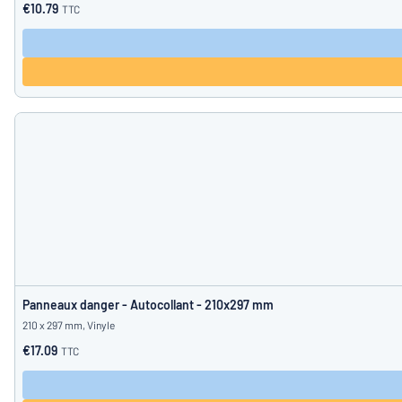
€10.79
TTC
Panneaux danger - Autocollant - 210x297 mm
210 x 297 mm, Vinyle
€17.09
TTC