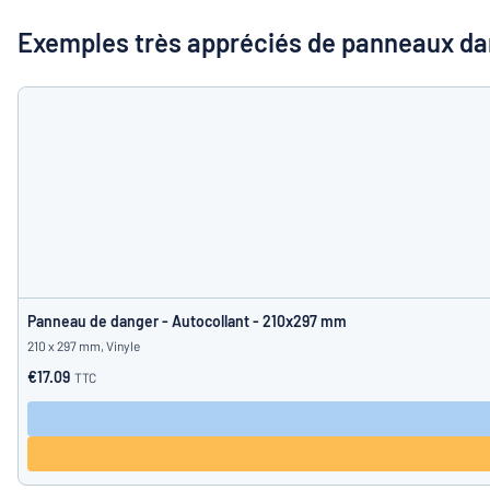
Montrer toutes les catégories
travail
Exemples très appréciés de panneaux d
Demande
de
devis
Se
Vous ne parvenez pas 
connecter
Service
clients
Particulier
/
Entreprise
Panneau de danger - Autocollant - 210x297 mm
210 x 297 mm, Vinyle
€17.09
TTC