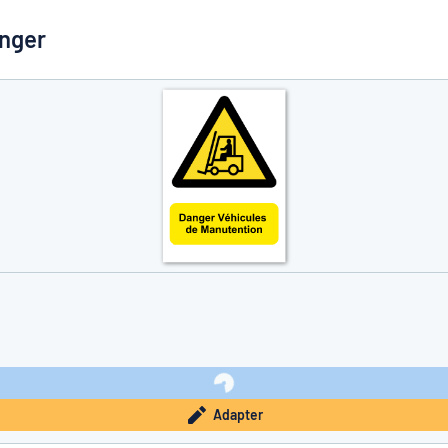
anger
à trouver ce que vous cherchez ?
À vous de jouer
Adapter