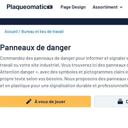
contenu principal
Page Design
Assortiment
s de jouer
Matière
Plaques en a
Retour
Accueil
Bureau et lieu de travail
Plaques en pl
Secteur
au
menu
Plaques de pl
Maison et intérieur
Panneaux de danger
Les
Plaques inox
plus
Marquage
Commandez des panneaux de danger pour informer et signaler e
demandés
Plaques PVC
travail ou votre site industriel. Vous trouverez ici des panneaux
Matière
Bureau et lieu de travail
Attention danger », avec des symboles et pictogrammes clairs et
Plaques magn
propre texte selon vos besoins. Nous proposons des panneaux en
Construction et électricité
Secteur
Autocollants
Maison
et en plastique pour une signalisation durable et professionnell
Industrie et fabrication
et
Plaques laito
intérieur
À vous de jouer
Trafic et véhicules
Bureau
Plaques en bo
Marquage
et
Autocollants
Lettrages ad
lieu
de
Montrer toutes les catégories