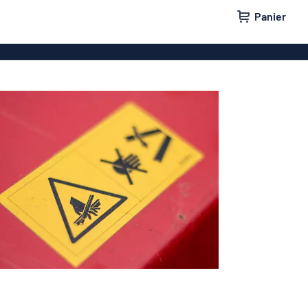
Panier
 entreprise
Plaque professionnelle
e maison
Plaques de porte
lants
Badges
tes aux lettres
Panneaux parking