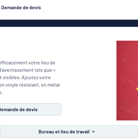
Demande de devis
luminium
Banderoles
Les plus demandés
astique
Affiches
Signalétique
exiglas
Roll-ups
Eco Board
fficacement votre lieu de
Plaques PET
 d’avertissement tels que «
Plaques d
 visibles. Ajoutez votre
étiques
Plaque gravée
 vinyle résistant, en métal
Plaques de style
e.
émaillé (aluminium)
n
Autocol
Plaques double face
Demande de devis
is
Caractères en relief
hésifs
Aluminium anodisé
Bureau et lieu de travail
Plaques pour boî