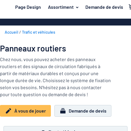
contenu principal
Page Design
Assortiment
Demande de devis
s de jouer
Matière
Plaques en a
Retour
Accueil
Trafic et véhicules
Plaques en pl
Secteur
au
menu
Plaques de pl
Maison et intérieur
Panneaux routiers
Les
Plaques inox
plus
Marquage
Chez nous, vous pouvez acheter des panneaux
demandés
Plaques PVC
routiers et des signaux de circulation fabriqués à
Matière
Bureau et lieu de travail
partir de matériaux durables et conçus pour une
Plaques magn
longue durée de vie. Choisissez le système de fixation
Construction et électricité
Secteur
Autocollants
Maison
selon vos besoins. N’hésitez pas à nous contacter
Industrie et fabrication
et
pour toute question ou demande de devis !
Plaques laito
intérieur
Trafic et véhicules
Bureau
Plaques en bo
Marquage
À vous de jouer
Demande de devis
et
Autocollants
Lettrages ad
lieu
de
Montrer toutes les catégories