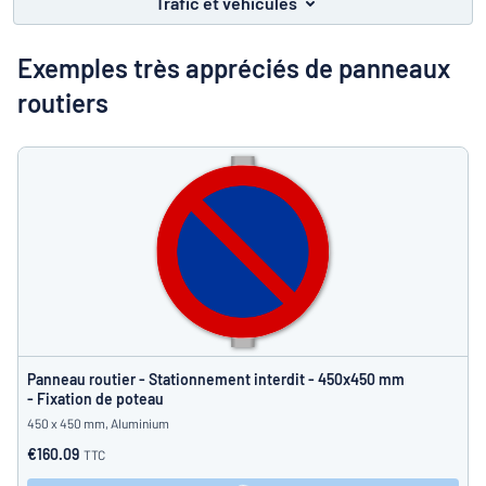
Trafic et véhicules
Montrer toutes les catégories
travail
Demande
Exemples très appréciés de panneaux
de
routiers
devis
Se
 ne parvenez pas à trouver ce que vous cherchez ?
À vous de j
connecter
Service
clients
Particulier
/
Entreprise
Panneau routier - Stationnement interdit - 450x450 mm
- Fixation de poteau
450 x 450 mm, Aluminium
€160.09
TTC