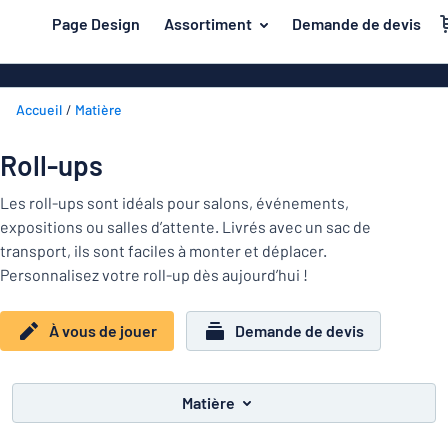
contenu principal
Page Design
Assortiment
Demande de devis
s de jouer
Matière
Plaques en a
Retour
Accueil
Matière
Plaques en pl
Secteur
au
menu
Plaques de pl
Maison et intérieur
Roll-ups
Les
Plaques inox
plus
Marquage
Les roll-ups sont idéals pour salons, événements,
demandés
Plaques PVC
expositions ou salles d’attente. Livrés avec un sac de
Matière
Bureau et lieu de travail
transport, ils sont faciles à monter et déplacer.
Plaques magn
Personnalisez votre roll-up dès aujourd’hui !
Construction et électricité
Secteur
Autocollants
Maison
Industrie et fabrication
et
Plaques laito
À vous de jouer
Demande de devis
intérieur
Trafic et véhicules
Bureau
Plaques en bo
Marquage
et
Autocollants
Lettrages ad
Matière
lieu
de
Montrer toutes les catégories