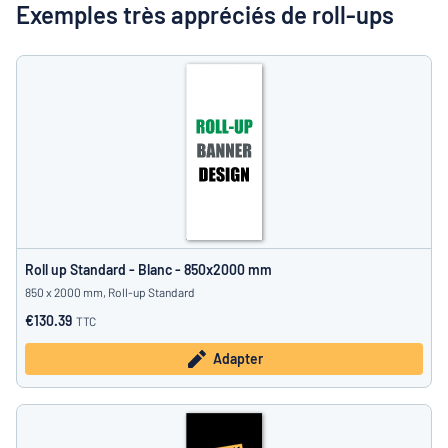
Montrer toutes les catégories
travail
Exemples très appréciés de roll-ups
Demande
de
devis
Se
 ne parvenez pas à trouver ce que vous cherchez ?
À vous de j
connecter
Service
clients
Particulier
/
Entreprise
Roll up Standard - Blanc - 850x2000 mm
850 x 2000 mm, Roll-up Standard
€130.39
TTC
Adapter