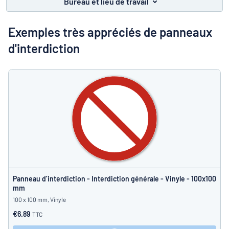
Bureau et lieu de travail
Montrer toutes les catégories
travail
Demande
Exemples très appréciés de panneaux
de
d'interdiction
devis
Se
 ne parvenez pas à trouver ce que vous cherchez ?
À vous de j
connecter
Service
clients
Particulier
/
Entreprise
Panneau d’interdiction - Interdiction générale - Vinyle - 100x100
mm
100 x 100 mm, Vinyle
€6.89
TTC