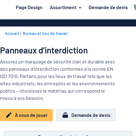
contenu principal
Page Design
Assortiment
Demande de devis
s de jouer
Matière
Plaques en a
Retour
Accueil
Bureau et lieu de travail
Plaques en pl
Secteur
au
menu
Plaques de pl
Maison et intérieur
Panneaux d’interdiction
Les
Plaques inox
plus
Marquage
Assurez un marquage de sécurité clair et durable avec
demandés
Plaques PVC
des panneaux d'interdiction conformes à la norme EN
Matière
Bureau et lieu de travail
ISO 7010. Parfaits pour les lieux de travail tels que les
Plaques magn
sites industriels, les entrepôts et les environnements
Construction et électricité
Secteur
Autocollants
Maison
publics – choisissez le matériau qui correspond le
Industrie et fabrication
et
mieux à vos besoins.
Plaques laito
intérieur
Trafic et véhicules
Bureau
Plaques en bo
Marquage
À vous de jouer
Demande de devis
et
Autocollants
Lettrages ad
lieu
de
Montrer toutes les catégories