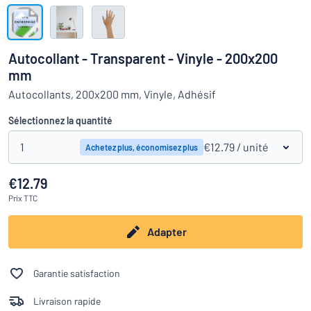
Montrer toutes les catégories
travail
Demande
de
Autocollant - Transparent - Vinyle - 200x200
devis
Se
mm
 ne parvenez pas à trouver ce que vous cherchez ?
À vous de j
connecter
Autocollants, 200x200 mm, Vinyle, Adhésif
Service
clients
Sélectionnez la quantité
Particulier
/
Entreprise
1
€12.79
/ unité
Achetez plus, économisez plus
€12.79
Prix
TTC
Adapter
Garantie satisfaction
Livraison rapide