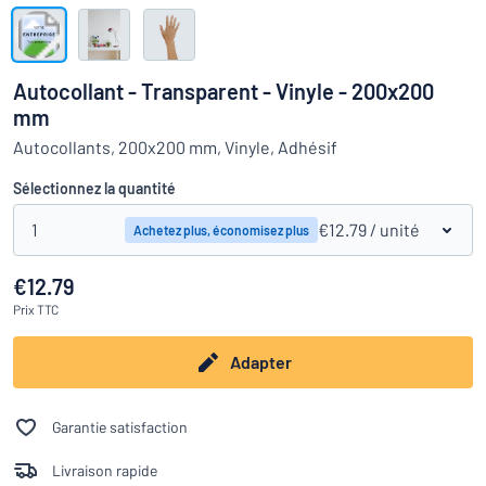
Montrer toutes les catégories
travail
Demande
de
Autocollant - Transparent - Vinyle - 200x200
devis
Se
mm
 ne parvenez pas à trouver ce que vous cherchez ?
À vous de j
connecter
Autocollants, 200x200 mm, Vinyle, Adhésif
Service
clients
Sélectionnez la quantité
Particulier
/
Entreprise
1
€12.79
/ unité
Achetez plus, économisez plus
€12.79
Prix
TTC
Adapter
Garantie satisfaction
Livraison rapide