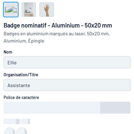
Montrer toutes les catégories
travail
Demande
de
Badge nominatif - Aluminium - 50x20 mm
devis
Se
Badges en aluminium marqués au laser, 50x20 mm,
 ne parvenez pas à trouver ce que vous cherchez ?
À vous de j
connecter
Aluminium, Épingle
Service
clients
Nom
Particulier
/
Entreprise
Organisation/Titre
Police de caractère
Couleur
:
color