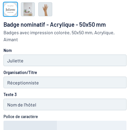
Montrer toutes les catégories
travail
Demande
de
Badge nominatif - Acrylique - 50x50 mm
devis
Se
Badges avec impression colorée, 50x50 mm, Acrylique,
 ne parvenez pas à trouver ce que vous cherchez ?
À vous de j
connecter
Aimant
Service
clients
Nom
Particulier
/
Entreprise
Organisation/Titre
Texte 3
Police de caractère