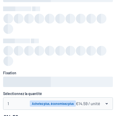
Couleur du texte
:
color
Couleur du fond
:
color
Fixation
Sélectionnez la quantité
1
€14.59
/ unité
Achetez plus, économisez plus