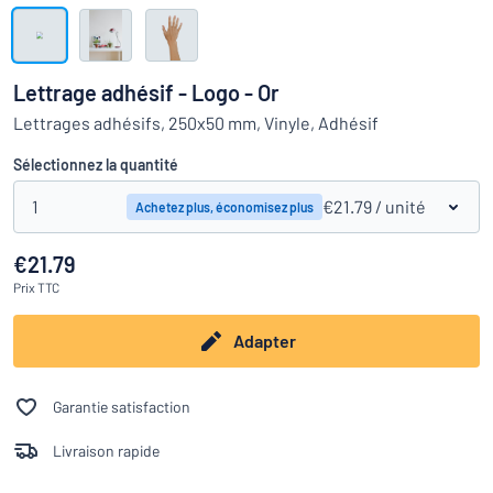
Montrer toutes les catégories
travail
Demande
de
Lettrage adhésif - Logo - Or
devis
Se
Lettrages adhésifs, 250x50 mm, Vinyle, Adhésif
 ne parvenez pas à trouver ce que vous cherchez ?
À vous de j
connecter
Service
Sélectionnez la quantité
clients
1
€21.79
/ unité
Achetez plus, économisez plus
Particulier
/
Entreprise
€21.79
Prix
TTC
Adapter
Garantie satisfaction
Livraison rapide