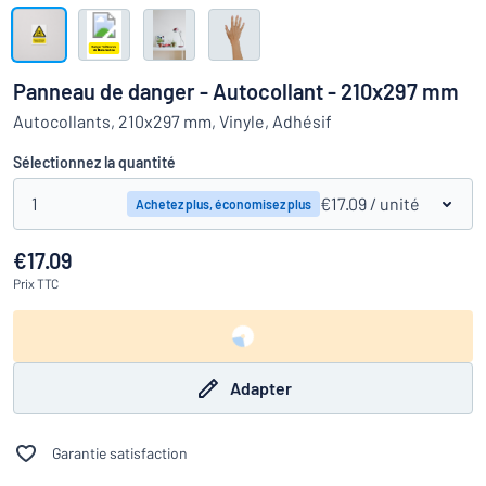
Montrer toutes les catégories
travail
Demande
de
Panneau de danger - Autocollant - 210x297 mm
devis
Se
Autocollants, 210x297 mm, Vinyle, Adhésif
 ne parvenez pas à trouver ce que vous cherchez ?
À vous de j
connecter
Service
Sélectionnez la quantité
clients
1
€17.09
/ unité
Achetez plus, économisez plus
Particulier
/
Entreprise
€17.09
Prix
TTC
Adapter
Garantie satisfaction