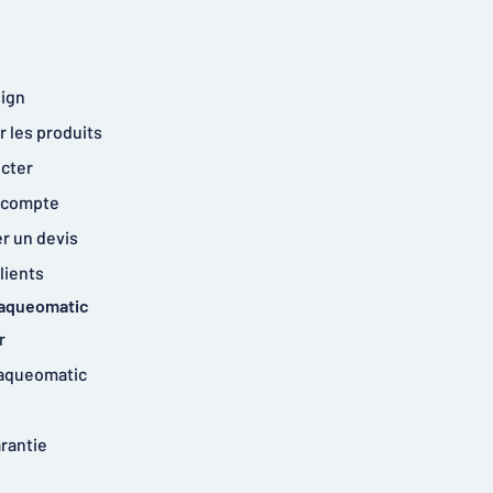
ign
 les produits
cter
 compte
 un devis
lients
laqueomatic
r
laqueomatic
arantie