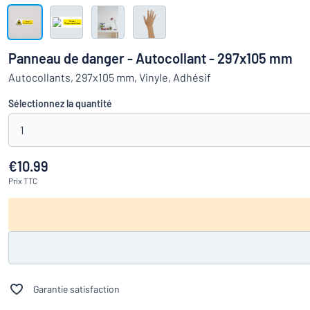
Montrer toutes les catégories
travail
Demande
de
Panneau de danger - Autocollant - 297x105 mm
devis
Se
Autocollants, 297x105 mm, Vinyle, Adhésif
Vous ne parvenez pas 
connecter
Service
Sélectionnez la quantité
clients
1
Particulier
/
Entreprise
€10.99
Prix
TTC
Garantie satisfaction