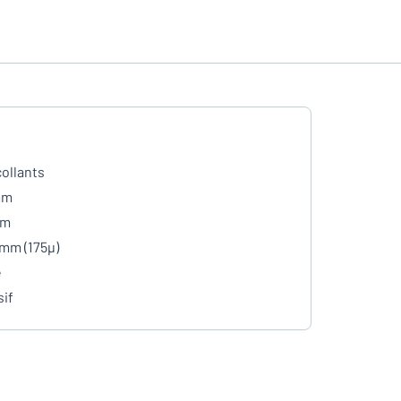
ollants
mm
mm
 mm (175µ)
e
if