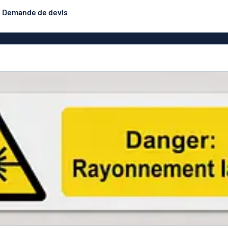
Demande de devis
luminium
Banderoles
Les plus demandés
astique
Affiches
Signalétique
exiglas
Roll-ups
Eco Board
Plaques PET
Plaques d
étiques
Plaque gravée
Plaques de style
émaillé (aluminium)
n
Autocol
Plaques double face
is
Caractères en relief
hésifs
Aluminium anodisé
Plaques pour boî