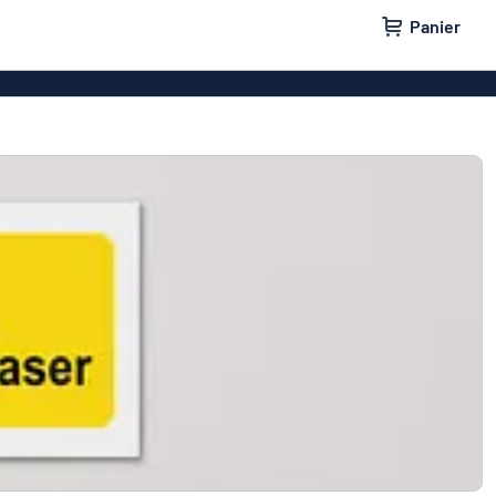
Panier
 entreprise
Plaque professionnelle
e maison
Plaques de porte
lants
Badges
tes aux lettres
Panneaux parking