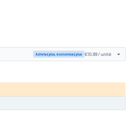
Comparer les produits
€10.99
/ unité
Achetez plus, économisez plus