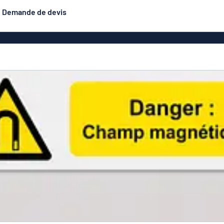
Demande de devis
luminium
Banderoles
Les plus demandés
astique
Affiches
Signalétique
exiglas
Roll-ups
Eco Board
Plaques PET
Plaques d
étiques
Plaque gravée
Plaques de style
émaillé (aluminium)
n
Autocol
Plaques double face
is
Caractères en relief
hésifs
Aluminium anodisé
Plaques pour boî