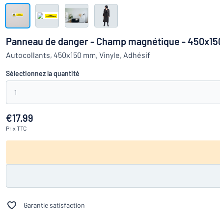
Montrer toutes les catégories
travail
Demande
de
Panneau de danger - Champ magnétique - 450x1
devis
Se
Autocollants, 450x150 mm, Vinyle, Adhésif
Vous ne parvenez pas 
connecter
Service
Sélectionnez la quantité
clients
1
Particulier
/
Entreprise
€17.99
Prix
TTC
Garantie satisfaction