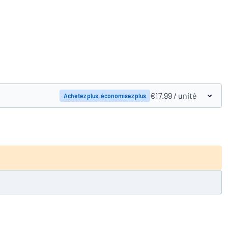
Comparer les produits
€17.99
/ unité
Achetez plus, économisez plus