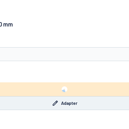
50 mm
à trouver ce que vous cherchez ?
À vous de jouer
Adapter