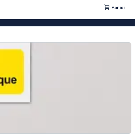
Panier
 entreprise
Plaque professionnelle
e maison
Plaques de porte
lants
Badges
tes aux lettres
Panneaux parking