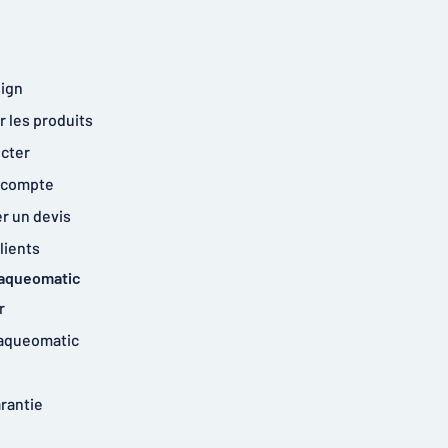
ign
 les produits
cter
 compte
 un devis
lients
laqueomatic
r
laqueomatic
arantie