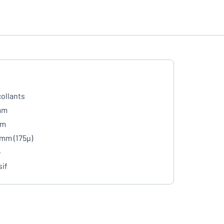
ollants
mm
mm
 mm (175µ)
e
if