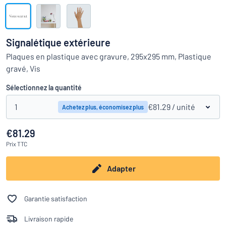
Montrer toutes les catégories
travail
Demande
de
Signalétique extérieure
devis
Se
Plaques en plastique avec gravure, 295x295 mm, Plastique
 ne parvenez pas à trouver ce que vous cherchez ?
À vous de j
connecter
gravé, Vis
Service
clients
Sélectionnez la quantité
Particulier
/
Entreprise
1
€81.29
/ unité
Achetez plus, économisez plus
€81.29
Prix
TTC
Adapter
Garantie satisfaction
Livraison rapide