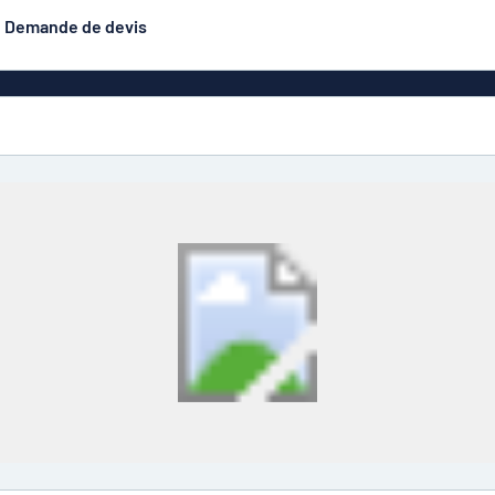
Demande de devis
luminium
Banderoles
Les plus demandés
astique
Affiches
Signalétique
exiglas
Roll-ups
Eco Board
Plaques PET
Plaques d
étiques
Plaque gravée
Plaques de style
émaillé (aluminium)
n
Autocol
Plaques double face
is
Caractères en relief
hésifs
Aluminium anodisé
Plaques pour boî