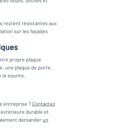
aces lisses, sèches et
s restent résistantes aux
lation sur les façades
iques
otre propre plaque
r, une plaque de porte,
 le sourire.
e entreprise ?
Contactez
e extérieure durable et
également demander
un