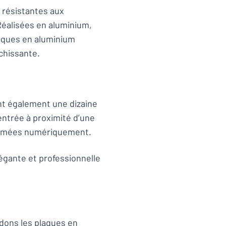
 résistantes aux
 Réalisées en aluminium,
laques en aluminium
chissante.
nt également une dizaine
entrée à proximité d’une
primées numériquement.
légante et professionnelle
ndons les
plaques en