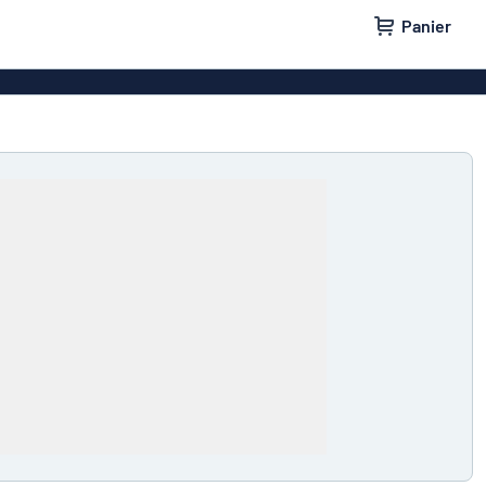
Panier
 entreprise
Plaque professionnelle
e maison
Plaques de porte
lants
Badges
tes aux lettres
Panneaux parking