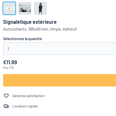
Montrer toutes les catégories
travail
Demande
de
Signalétique extérieure
devis
Se
Autocollants, 385x93 mm, Vinyle, Adhésif
Vous ne parvenez pas 
connecter
Service
Sélectionnez la quantité
clients
1
Particulier
/
Entreprise
€11.99
Prix
TTC
Garantie satisfaction
Livraison rapide