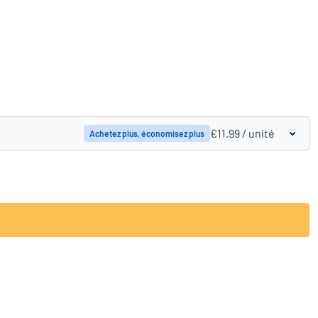
Comparer les produits
€11.99
/ unité
Achetez plus, économisez plus