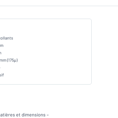
ollants
mm
m
 mm (175µ)
e
if
matières et dimensions –