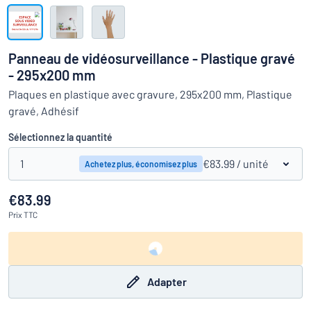
Montrer toutes les catégories
travail
Demande
de
Panneau de vidéosurveillance - Plastique gravé
devis
Se
- 295x200 mm
 ne parvenez pas à trouver ce que vous cherchez ?
À vous de j
connecter
Plaques en plastique avec gravure, 295x200 mm, Plastique
Service
gravé, Adhésif
clients
Sélectionnez la quantité
Particulier
/
Entreprise
1
€83.99
/ unité
Achetez plus, économisez plus
€83.99
Prix
TTC
Adapter