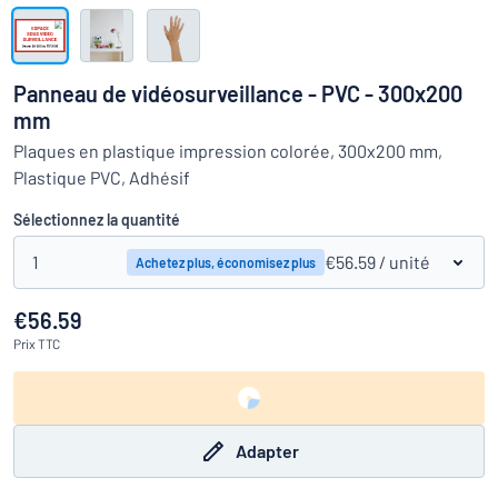
Montrer toutes les catégories
travail
Demande
de
Panneau de vidéosurveillance - PVC - 300x200
devis
Se
mm
 ne parvenez pas à trouver ce que vous cherchez ?
À vous de j
connecter
Plaques en plastique impression colorée, 300x200 mm,
Service
Plastique PVC, Adhésif
clients
Sélectionnez la quantité
Particulier
/
Entreprise
1
€56.59
/ unité
Achetez plus, économisez plus
€56.59
Prix
TTC
Adapter