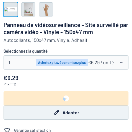
Montrer toutes les catégories
travail
Demande
de
Panneau de vidéosurveillance - Site surveillé par
devis
Se
caméra vidéo - Vinyle - 150x47 mm
 ne parvenez pas à trouver ce que vous cherchez ?
À vous de j
connecter
Autocollants, 150x47 mm, Vinyle, Adhésif
Service
clients
Sélectionnez la quantité
Particulier
/
Entreprise
1
€6.29
/ unité
Achetez plus, économisez plus
€6.29
Prix
TTC
Adapter
Garantie satisfaction