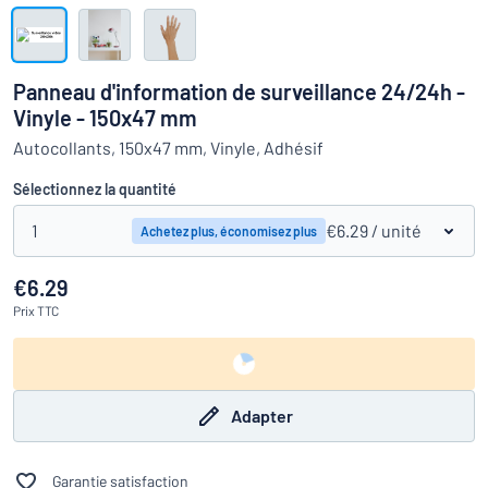
Montrer toutes les catégories
travail
Demande
de
Panneau d'information de surveillance 24/24h -
devis
Se
Vinyle - 150x47 mm
 ne parvenez pas à trouver ce que vous cherchez ?
À vous de j
connecter
Autocollants, 150x47 mm, Vinyle, Adhésif
Service
clients
Sélectionnez la quantité
Particulier
/
Entreprise
1
€6.29
/ unité
Achetez plus, économisez plus
€6.29
Prix
TTC
Adapter
Garantie satisfaction