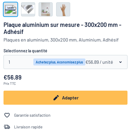
Montrer toutes les catégories
travail
Demande
de
Plaque aluminium sur mesure - 300x200 mm -
devis
Se
Adhésif
 ne parvenez pas à trouver ce que vous cherchez ?
À vous de j
connecter
Plaques en aluminium, 300x200 mm, Aluminium, Adhésif
Service
clients
Sélectionnez la quantité
Particulier
/
Entreprise
1
€56.89
/ unité
Achetez plus, économisez plus
€56.89
Prix
TTC
Adapter
Garantie satisfaction
Livraison rapide