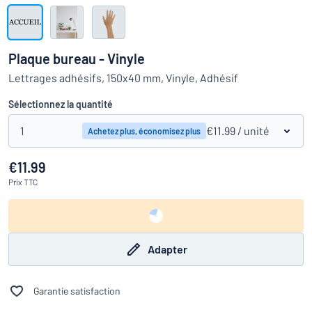
Montrer toutes les catégories
travail
Demande
de
Plaque bureau - Vinyle
devis
Se
Lettrages adhésifs, 150x40 mm, Vinyle, Adhésif
 ne parvenez pas à trouver ce que vous cherchez ?
À vous de j
connecter
Service
Sélectionnez la quantité
clients
1
€11.99
/ unité
Achetez plus, économisez plus
Particulier
/
Entreprise
€11.99
Prix
TTC
Adapter
Garantie satisfaction