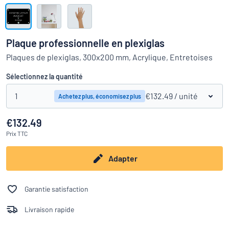
Montrer toutes les catégories
travail
Demande
de
Plaque professionnelle en plexiglas​
devis
Se
Plaques de plexiglas, 300x200 mm, Acrylique, Entretoises
 ne parvenez pas à trouver ce que vous cherchez ?
À vous de j
connecter
Service
Sélectionnez la quantité
clients
1
€132.49
/ unité
Achetez plus, économisez plus
Particulier
/
Entreprise
€132.49
Prix
TTC
Adapter
Garantie satisfaction
Livraison rapide