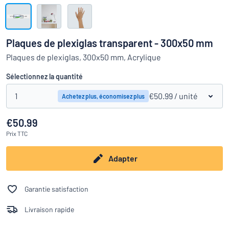
Montrer toutes les catégories
travail
Demande
de
Plaques de plexiglas transparent - 300x50 mm
devis
Se
Plaques de plexiglas, 300x50 mm, Acrylique
 ne parvenez pas à trouver ce que vous cherchez ?
À vous de j
connecter
Service
Sélectionnez la quantité
clients
1
€50.99
/ unité
Achetez plus, économisez plus
Particulier
/
Entreprise
€50.99
Prix
TTC
Adapter
Garantie satisfaction
Livraison rapide