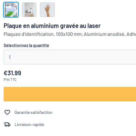
Montrer toutes les catégories
travail
Demande
de
Plaque en aluminium gravée au laser
devis
Se
Plaques d'identification, 100x100 mm, Aluminium anodisé, Adh
Vous ne parvenez pas 
connecter
Service
Sélectionnez la quantité
clients
1
Particulier
/
Entreprise
€31.99
Prix
TTC
Garantie satisfaction
Livraison rapide