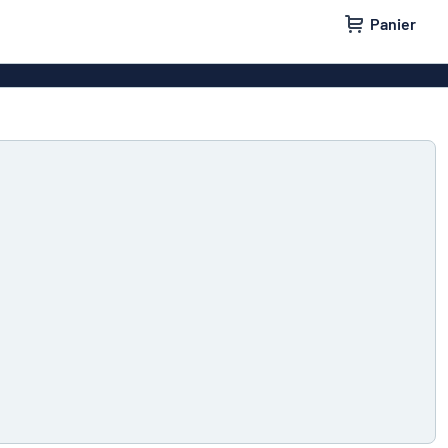
Panier
 entreprise
Plaque professionnelle
e maison
Plaques de porte
lants
Badges
tes aux lettres
Panneaux parking