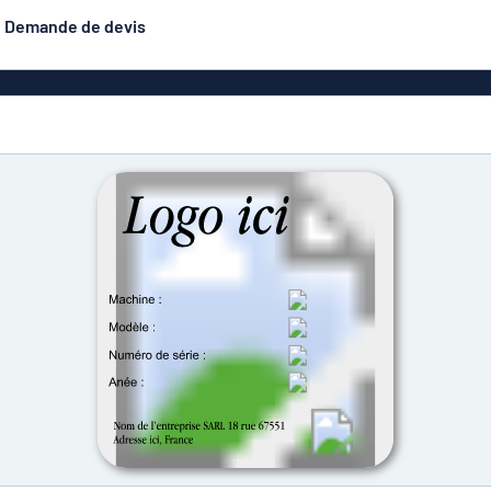
Demande de devis
luminium
Banderoles
Les plus demandés
astique
Affiches
Signalétique
exiglas
Roll-ups
Eco Board
Plaques PET
Plaques d
étiques
Plaque gravée
Plaques de style
émaillé (aluminium)
n
Autocol
Plaques double face
is
Caractères en relief
hésifs
Aluminium anodisé
Plaques pour boî