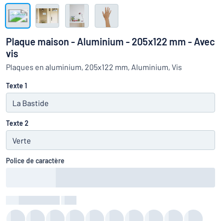
Montrer toutes les catégories
travail
Demande
de
Plaque maison - Aluminium - 205x122 mm - Avec
devis
Se
vis
 ne parvenez pas à trouver ce que vous cherchez ?
À vous de j
connecter
Plaques en aluminium, 205x122 mm, Aluminium, Vis
Service
clients
Texte 1
Particulier
/
Entreprise
Texte 2
Police de caractère
Couleur du texte
:
color