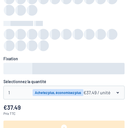
Couleur du fond
:
color
Fixation
Sélectionnez la quantité
1
€37.49
/ unité
Achetez plus, économisez plus
€37.49
Prix
TTC