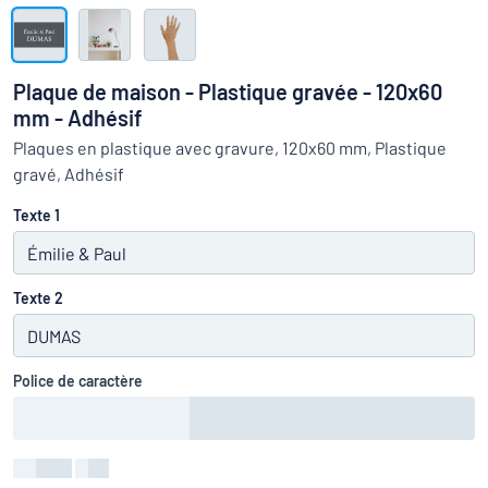
Montrer toutes les catégories
travail
Demande
de
Plaque de maison - Plastique gravée - 120x60
devis
Se
mm - Adhésif
 ne parvenez pas à trouver ce que vous cherchez ?
À vous de j
connecter
Plaques en plastique avec gravure, 120x60 mm, Plastique
Service
gravé, Adhésif
clients
Texte 1
Particulier
/
Entreprise
Texte 2
Police de caractère
Couleur
:
color