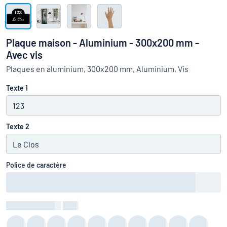
Montrer toutes les catégories
travail
Demande
de
Plaque maison - Aluminium - 300x200 mm -
devis
Se
Avec vis
 ne parvenez pas à trouver ce que vous cherchez ?
À vous de j
connecter
Plaques en aluminium, 300x200 mm, Aluminium, Vis
Service
clients
Texte 1
Particulier
/
Entreprise
Texte 2
Police de caractère
Couleur du texte
:
color