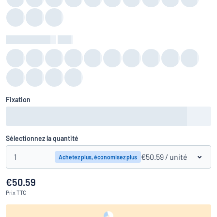
Couleur du fond
:
color
Fixation
Sélectionnez la quantité
1
€50.59
/ unité
Achetez plus, économisez plus
€50.59
Prix
TTC