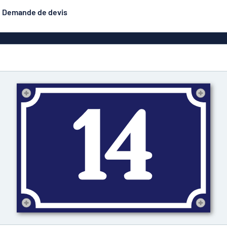
Demande de devis
luminium
Banderoles
Les plus demandés
astique
Affiches
Signalétique
exiglas
Roll-ups
Eco Board
Plaques PET
Plaques d
étiques
Plaque gravée
Plaques de style
émaillé (aluminium)
n
Autocol
Plaques double face
is
Caractères en relief
hésifs
Aluminium anodisé
Plaques pour boî