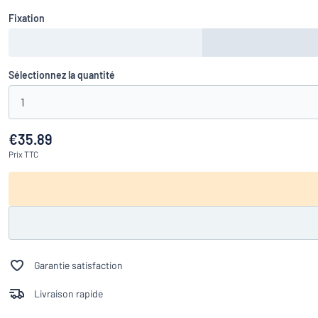
Fixation
Sélectionnez la quantité
1
€35.89
Prix
TTC
Garantie satisfaction
Livraison rapide