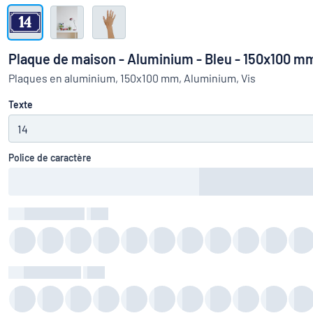
Montrer toutes les catégories
travail
Demande
de
Plaque de maison - Aluminium - Bleu - 150x100 mm
devis
Se
Plaques en aluminium, 150x100 mm, Aluminium, Vis
Vous ne parvenez pas 
connecter
Service
Texte
clients
Particulier
/
Entreprise
Police de caractère
Couleur du texte
:
color
Couleur du fond
:
color