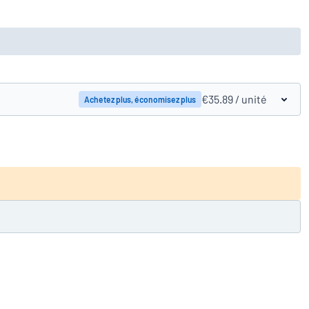
€35.89
/ unité
Achetez plus, économisez plus