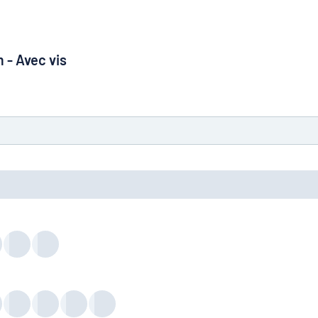
 - Avec vis
à trouver ce que vous cherchez ?
À vous de jouer