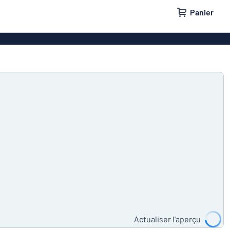
Panier
 entreprise
Plaque professionnelle
e maison
Plaques de porte
lants
Badges
Actualiser l'aperçu
tes aux lettres
Panneaux parking