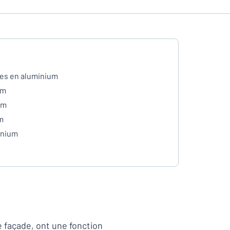
es en aluminium
mm
mm
m
inium
 façade, ont une fonction