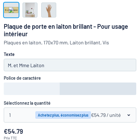
Montrer toutes les catégories
travail
Demande
de
Plaque de porte en laiton brillant - Pour usage
devis
Se
intérieur
 ne parvenez pas à trouver ce que vous cherchez ?
À vous de j
connecter
Plaques en laiton, 170x70 mm, Laiton brillant, Vis
Service
clients
Texte
Particulier
/
Entreprise
Police de caractère
Sélectionnez la quantité
1
€54.79
/ unité
Achetez plus, économisez plus
€54.79
Prix
TTC