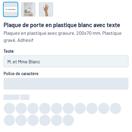
Montrer toutes les catégories
travail
Demande
de
Plaque de porte en plastique blanc avec texte
devis
Se
Plaques en plastique avec gravure, 200x70 mm, Plastique
 ne parvenez pas à trouver ce que vous cherchez ?
À vous de j
connecter
gravé, Adhésif
Service
clients
Texte
Particulier
/
Entreprise
Police de caractère
Couleur
:
color