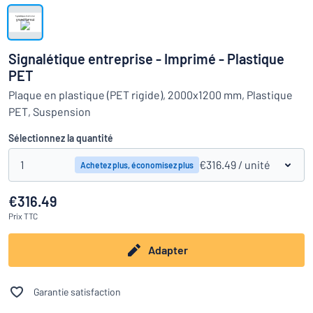
Montrer toutes les catégories
travail
Demande
de
Signalétique entreprise - Imprimé - Plastique
devis
Se
PET
 ne parvenez pas à trouver ce que vous cherchez ?
À vous de j
connecter
Plaque en plastique (PET rigide), 2000x1200 mm, Plastique
Service
PET, Suspension
clients
Sélectionnez la quantité
Particulier
/
Entreprise
1
€316.49
/ unité
Achetez plus, économisez plus
€316.49
Prix
TTC
Adapter
Garantie satisfaction