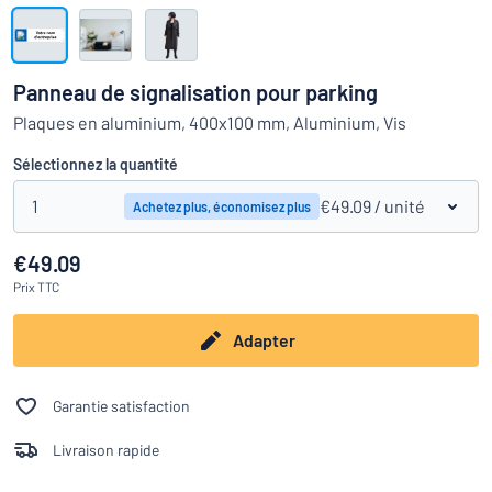
Montrer toutes les catégories
travail
Demande
de
Panneau de signalisation pour parking
devis
Se
Plaques en aluminium, 400x100 mm, Aluminium, Vis
 ne parvenez pas à trouver ce que vous cherchez ?
À vous de j
connecter
Service
Sélectionnez la quantité
clients
1
€49.09
/ unité
Achetez plus, économisez plus
Particulier
/
Entreprise
€49.09
Prix
TTC
Adapter
Garantie satisfaction
Livraison rapide