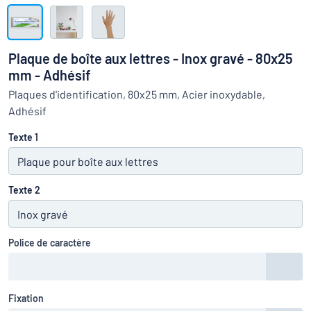
Montrer toutes les catégories
travail
Demande
de
Plaque de boîte aux lettres - Inox gravé - 80x25
devis
Se
mm - Adhésif
 ne parvenez pas à trouver ce que vous cherchez ?
À vous de j
connecter
Plaques d'identification, 80x25 mm, Acier inoxydable,
Service
Adhésif
clients
Texte 1
Particulier
/
Entreprise
Texte 2
Police de caractère
Fixation