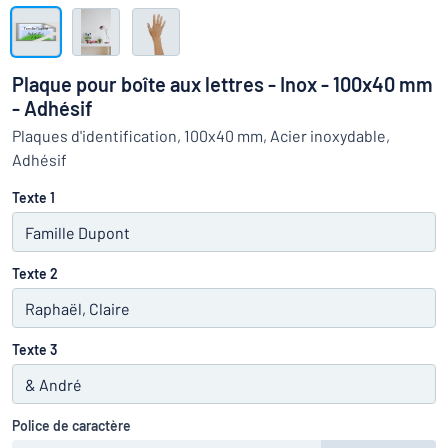
Montrer toutes les catégories
travail
Demande
de
Plaque pour boîte aux lettres - Inox - 100x40 mm
devis
Se
- Adhésif
 ne parvenez pas à trouver ce que vous cherchez ?
À vous de j
connecter
Plaques d'identification, 100x40 mm, Acier inoxydable,
Service
Adhésif
clients
Texte 1
Particulier
/
Entreprise
Texte 2
Texte 3
Police de caractère