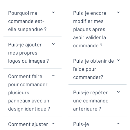
Montrer toutes les catégories
travail
Demande
Pourquoi ma
Puis-je encore
de
commande est-
modifier mes
devis
Se
elle suspendue ?
plaques après
 ne parvenez pas à trouver ce que vous cherchez ?
À vous de j
connecter
avoir valider la
Service
Puis-je ajouter
commande ?
clients
mes propres
Particulier
/
Entreprise
logos ou images ?
Puis-je obtenir de
l'aide pour
Comment faire
commander?
pour commander
plusieurs
Puis-je répéter
panneaux avec un
une commande
design identique ?
antérieure ?
Comment ajuster
Puis-je